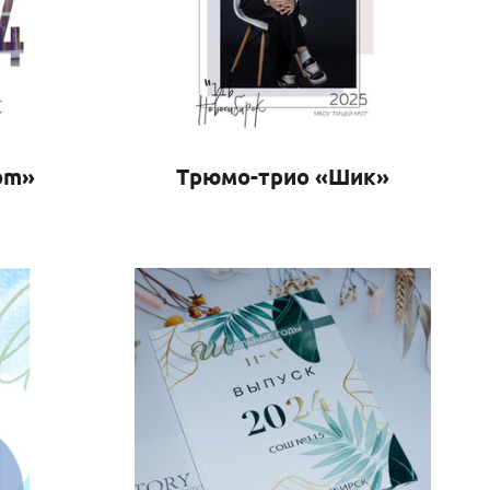
om»
Трюмо-трио «Шик»